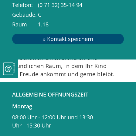
-
ein Ort, an dem sich Ihr Kind
Telefon
(0
71
32) 35-14
94
wohlfühlt
Gebäude
C
Raum
1.18
Durch unsere Schulkindbegleitung soll
sich jedes Kind gesehen und gut
aufgehoben fühlen.
Wir schaffen einen sicheren und
freundlichen Raum, in dem Ihr Kind
mit Freude ankommt und gerne bleibt.
Mit kreativen und spielerischen
ALLGEMEINE ÖFFNUNGSZEIT
Angeboten fördern wir die
Montag
individuellen Stärken und das
Miteinander der Kinder.
08:00 Uhr
-
12:00 Uhr
und
13:30
Dabei geht es uns nicht nur um
Uhr
-
15:30 Uhr
Betreuung, sondern auch darum, Ihr