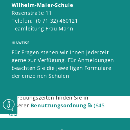
Grundschulalter aktiv in ihrer
Wilhelm-Maier-Schule
Entwicklung und Bildung – und
Rosenstraße 11
erfüllen gleichzeitig ihren
Telefon: (0 71 32) 480121
Betreuungsauftrag.
Teamleitung Frau Mann
An Tagen ohne Ganztagsunterricht
HINWEISE
bieten wir zudem eine ruhige Lernzeit
Für Fragen stehen wir Ihnen jederzeit
in der die Kinder ihre Hausaufgaben
gerne zur Verfügung. Für Anmeldungen
in einer entspannten Umgebung
beachten Sie die jeweiligen Formulare
erledigen können.
der einzelnen Schulen
Alle wichtigen Infos zu
Betreuungszeiten finden Sie in
unserer
Benutzungsordnung
(645
KB
)
.
Details zum Thema Entgelt in der