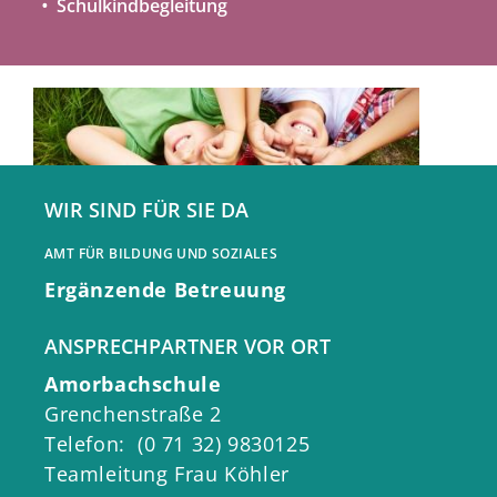
Schulkindbegleitung
WIR SIND FÜR SIE DA
AMT FÜR BILDUNG UND SOZIALES
Ergänzende Betreuung
ANSPRECHPARTNER VOR ORT
Amorbachschule
Schulkindbegleitung in Neckarsulm
Grenchenstraße 2
-
vom Kindergarten nahtlos in die
Telefon: (0 71 32) 9830125
Grundschule
Teamleitung Frau Köhler