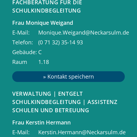
FACHBERATUNG FÜR DIE
Entgeltordnung
(1,2
MB
)
.
SCHULKINDBEGLEITUNG
Frau
Monique
Weigand
Informationen zum
Aufnahmeverfahren erfahren Sie
hier
.
E-Mail
Monique.Weigand@Neckarsulm.de
Telefon
(0
71
32) 35-14
93
Bei Interesse sprechen Sie gerne
Gebäude
C
die Teamleitungen vor Ort, in den
Raum
1.18
Einrichtungen an den Schulen, an.
Unsere Werte für
VERWALTUNG | ENTGELT
SCHULKINDBEGLEITUNG | ASSISTENZ
Ihre Kinder
SCHULEN UND BETREUUNG
Frau
Kerstin
Hermann
Schulkindbegleitung in Neckarsulm
E-Mail
Kerstin.Hermann@Neckarsulm.de