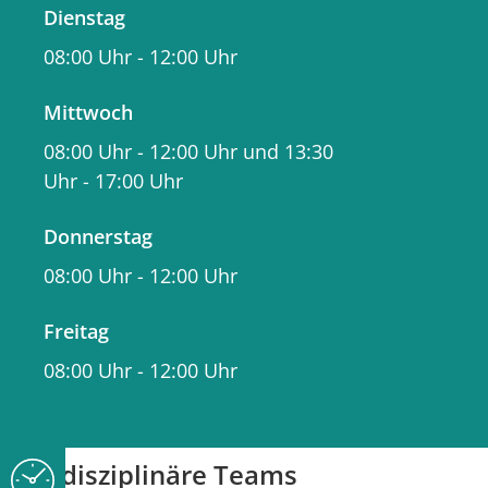
Kind mit geschultem Blick in seiner
Dienstag
Entwicklung und Bildung zu
08:00 Uhr
-
12:00 Uhr
unterstützen.
Mittwoch
08:00 Uhr
-
12:00 Uhr
und
13:30
Unsere Betreuungskräfte werden von
Uhr
-
17:00 Uhr
einer pädagogisch ausgebildeten und
studierten Fachkraft I Fachberatung
Donnerstag
für Schulkindbegleitung, begleitet.
08:00 Uhr
-
12:00 Uhr
Freitag
Schulfamilie
08:00 Uhr
-
12:00 Uhr
Interdisziplinäre Teams