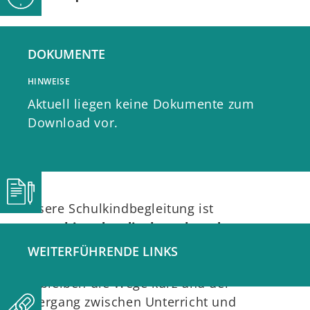
DOKUMENTE
Das Fundament - unsere Ziele
HINWEISE
Aktuell liegen keine Dokumente zum
Download vor.
Standorte
Unsere Schulkindbegleitung ist
zentral in oder direkt neben dem
Schulgebäude angesiedelt
.
WEITERFÜHRENDE LINKS
So bleiben die Wege kurz und der
Übergang zwischen Unterricht und