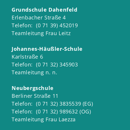
Grundschule Dahenfeld
In Neckarsulm ist die Betreuung für
Erlenbacher Straße 4
Kinder durchgängig organisiert - vom
Telefon: (0 71 39) 452019
Kindergarten bis in die Grundschule.
Teamleitung Frau Leitz
So sind Ihre Kinder auch während der
Schulzeit rundum aufgehoben.
Johannes-Häußler-Schule
Unsere Schulkindbegleitung - gibt es
Karlstraße 6
an allen Grundschulen und sorgt
Telefon: (0 71 32) 345903
dafür, dass Ihr Kind
vor und nach
Teamleitung n. n.
dem Unterricht
,
sowie in den
Ferien
verlässlich betreut wird.
Neubergschule
Berliner Straße 11
Es heißt
Schulkindbegleitung
, weil
Telefon: (0 71 32) 3835539 (EG)
hier mehr geboten wird als reine
Telefon: (0 71 32) 989632 (OG)
Betreuung: Die pädagogischen
Teamleitung Frau Laezza
Einrichtungen unterstützen Kinder im