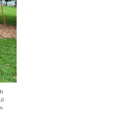
ch
il
en