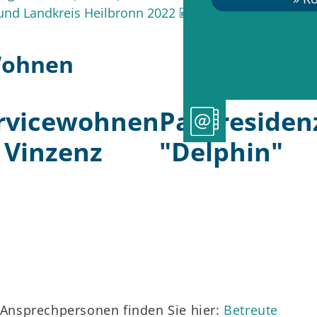
und Landkreis Heilbronn 2022
(287
KB
)
Wohnen
rvicewohnen
Parkresiden
. Vinzenz
"Delphin"
d Ansprechpersonen finden Sie hier:
Betreute