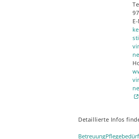
Te
97
E-
ke
st
vi
ne
H
ww
vi
ne
Detaillierte Infos fin
BetreuungPflegebedürf