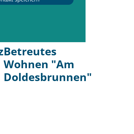
z
Betreutes
Wohnen "Am
Doldesbrunnen"