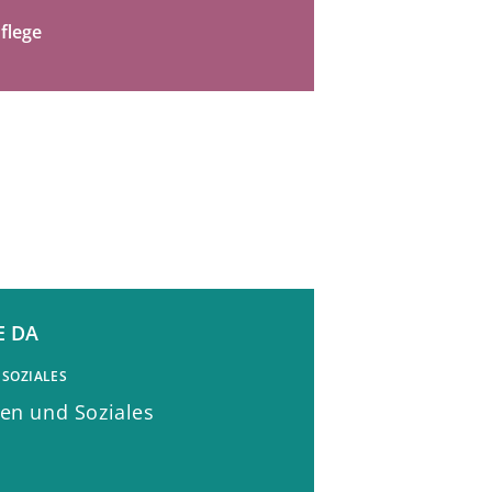
flege
E DA
 SOZIALES
ren und Soziales
.de