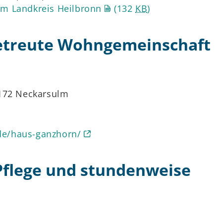
m Landkreis Heilbronn
(132
KB
)
etreute Wohngemeinschaft
4172 Neckarsulm
.de/haus-ganzhorn/
flege und stundenweise