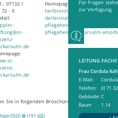
Für Fragen stehe
l.: 07132 /
Homepage:
https://www.asb-
zur Verfügung
 72 - 0
heilbronn.de/de-
Mail:
de/leistungen/seniorenzentren
ppler-
pflegeheime/seniorenzentrum
iftung@st-
pflegeheim-neckarsulm-amor
nzenz-
ckarsulm.de
omepage:
LEITUNG FACHS
w.st-
nzenz-
Frau
Cordula
Kah
ckarsulm.de
E-Mail
Cordul
Telefon
(0
71
32
Gebäude
C
den Sie in folgenden Broschüren:
Raum
1.14
tiger2020
(191
KB
)