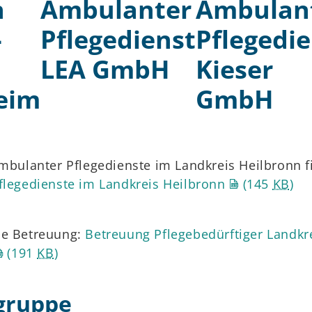
n
Ambulanter
Ambulan
-
Pflegedienst
Pflegedi
LEA GmbH
Kieser
eim
GmbH
ambulanter Pflegedienste im Landkreis Heilbronn 
legedienste im Landkreis Heilbronn
(145
KB
)
se Betreuung:
Betreuung Pflegebedürftiger Landkr
(191
KB
)
gruppe