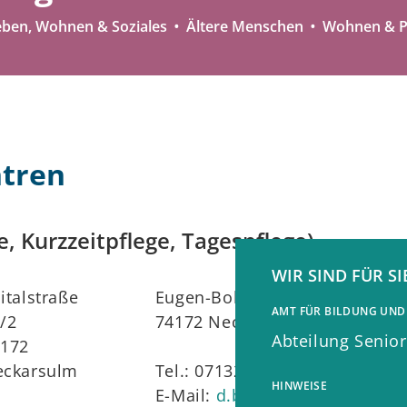
eben, Wohnen & Soziales
Ältere Menschen
Wohnen & P
ntren
e, Kurzzeitpflege, Tagespflege)
WIR SIND FÜR SI
italstraße
Eugen-Bolz-Str. 42
AMT FÜR BILDUNG UND
/2
74172 Neckarsulm-Amorbach
Abteilung Senio
4172
eckarsulm
Tel.: 07132 / 30 89 - 0
HINWEISE
E-Mail:
d.bopp@asb-heilbronn