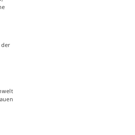
ne
 der
mwelt
Bauen