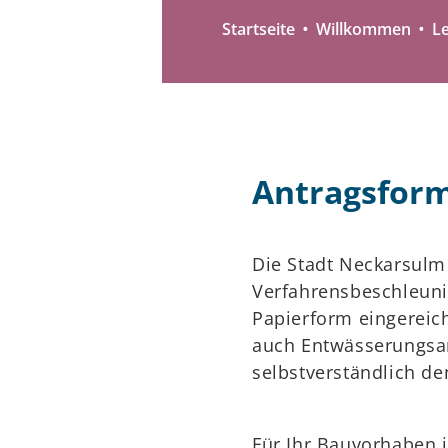
Startseite
Willkommen
L
Antragsfor
Die Stadt Neckarsulm
Verfahrensbeschleun
Papierform eingereic
auch Entwässerungsant
selbstverständlich d
Für Ihr Bauvorhaben i