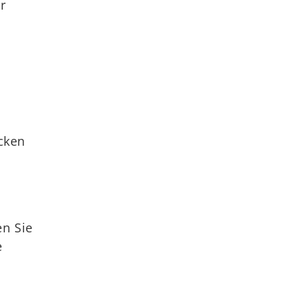
r
icken
en Sie
e