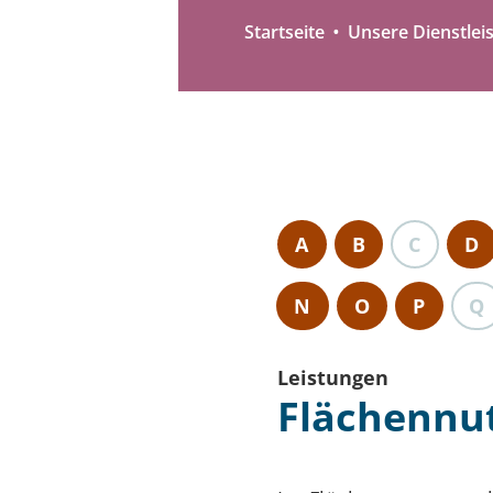
Startseite
Unsere Dienstlei
A
B
C
D
N
O
P
Q
Leistungen
Flächennu