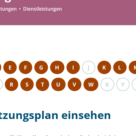
stungen
Dienstleistungen
E
F
G
H
I
J
K
L
R
S
T
U
V
W
X
Y
tzungsplan einsehen