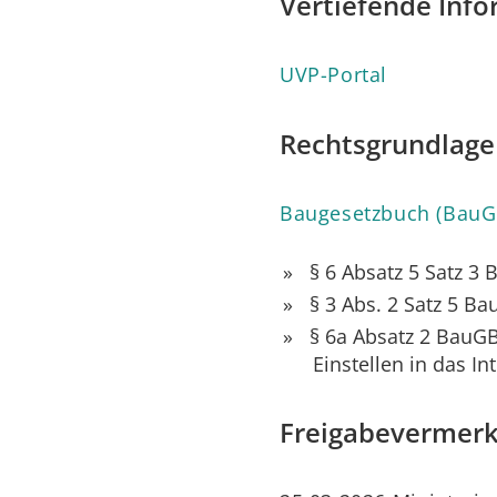
Vertiefende Inf
UVP-Portal
Rechtsgrundlage
Baugesetzbuch (BauG
§ 6 Absatz 5 Satz 3
§ 3 Abs. 2
Satz 5 Ba
§ 6a Absatz 2 BauG
Einstellen in das In
Freigabevermer