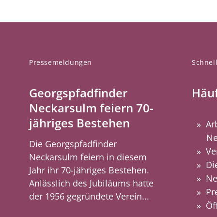
Pressemeldungen
Schnell
Georgspfadfinder
Häuf
Neckarsulm feiern 70-
jähriges Bestehen
Ar
Ne
Die Georgspfadfinder
Ve
Neckarsulm feiern in diesem
Di
Jahr ihr 70-jähriges Bestehen.
Ne
Anlässlich des Jubiläums hatte
Pr
der 1956 gegründete Verein...
Öf