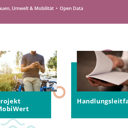
auen, Umwelt & Mobilität
Open Data
rojekt
Handlungsleitf
MobiWert