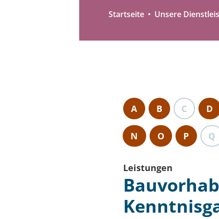
Startseite
Unsere Dienstlei
A
B
C
D
N
O
P
Q
Leistungen
Bauvorhab
Kenntnisg