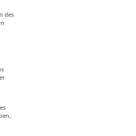
en des
en
as
er
des
ben,