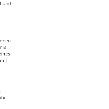
l und
ionen
nis
eines
 mit
m
abe