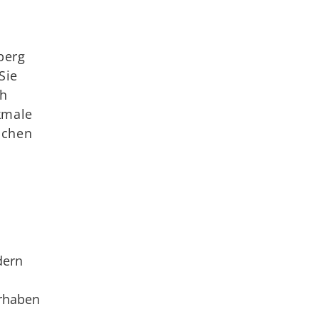
berg
Sie
ch
kmale
ichen
dern
orhaben