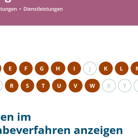
stungen
Dienstleistungen
E
F
G
H
I
J
K
L
R
S
T
U
V
W
X
Y
en im
abeverfahren anzeigen