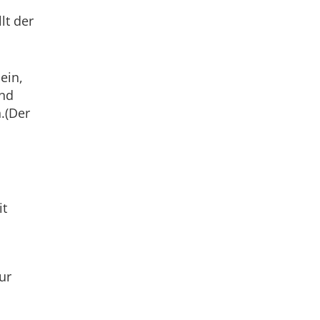
lt der
ein,
und
.(Der
it
ur