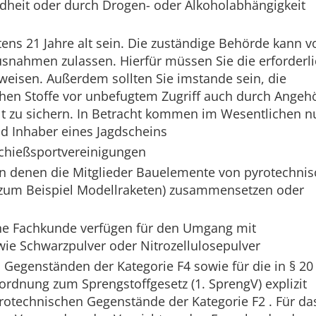
dheit oder durch Drogen- oder Alkoholabhängigkeit
ns 21 Jahre alt sein. Die zuständige Behörde kann 
usnahmen zulassen. Hierfür müssen Sie die erforderl
eisen. Außerdem sollten Sie imstande sein, die
chen Stoffe vor unbefugtem Zugriff auch durch Angeh
t zu sichern. In Betracht kommen im Wesentlichen n
d Inhaber eines Jagdscheins
Schießsportvereinigungen
in denen die Mitglieder Bauelemente von pyrotechni
zum Beispiel Modellraketen) zusammensetzen oder
ne Fachkunde verfügen für den Umgang mit
wie Schwarzpulver oder Nitrozellulosepulver
 Gegenständen der Kategorie F4 sowie für die in § 20
rordnung zum Sprengstoffgesetz (1. SprengV) explizit
yrotechnischen Gegenstände der Kategorie F2 . Für da