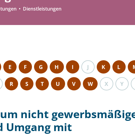
stungen
Dienstleistungen
E
F
G
H
I
J
K
L
R
S
T
U
V
W
X
Y
 zum nicht gewerbsmäßig
d Umgang mit