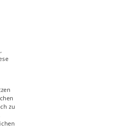
,
ese
tzen
schen
uch zu
,
lichen