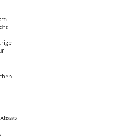
vom
iche
örige
ur
schen
 Absatz
s