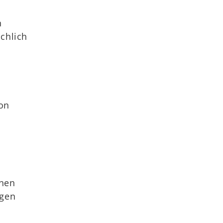
n
chlich
von
onen
ngen