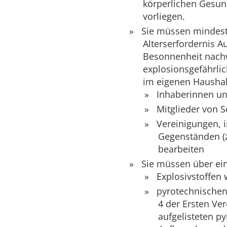
körperlichen Gesun
vorliegen.
Sie müssen mindeste
Alterserfordernis A
Besonnenheit nachw
explosionsgefährli
im eigenen Haushal
Inhaberinnen un
Mitglieder von 
Vereinigungen, 
Gegenständen (
bearbeiten
Sie müssen über ei
Explosivstoffen 
pyrotechnischen
4 der Ersten Ve
aufgelisteten p