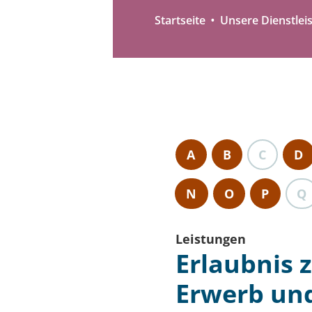
Startseite
Unsere Dienstlei
A
B
C
D
N
O
P
Q
Leistungen
Erlaubnis
Erwerb un