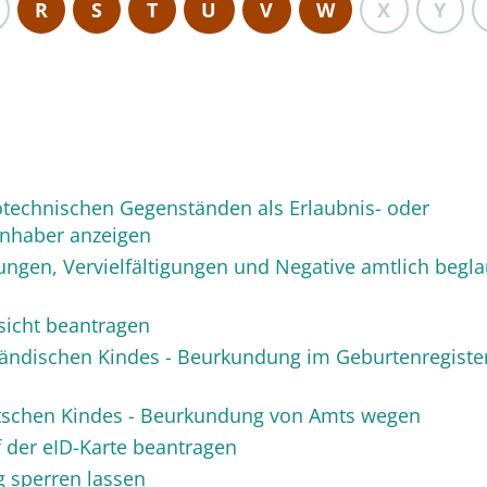
R
S
T
U
V
W
X
Y
technischen Gegenständen als Erlaubnis- oder
inhaber anzeigen
tungen, Vervielfältigungen und Negative amtlich begl
sicht beantragen
ländischen Kindes - Beurkundung im Geburtenregiste
tschen Kindes - Beurkundung von Amts wegen
 der eID-Karte beantragen
g sperren lassen