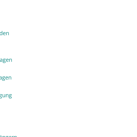
lden
ragen
ragen
igung