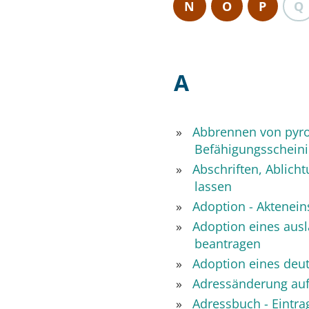
N
O
P
Q
A
Abbrennen von pyro
Befähigungsschein
Abschriften, Ablich
lassen
Adoption - Aktenein
Adoption eines aus
beantragen
Adoption eines deu
Adressänderung auf
Adressbuch - Eintra