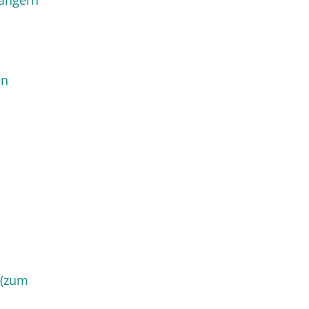
längern
en
 (zum