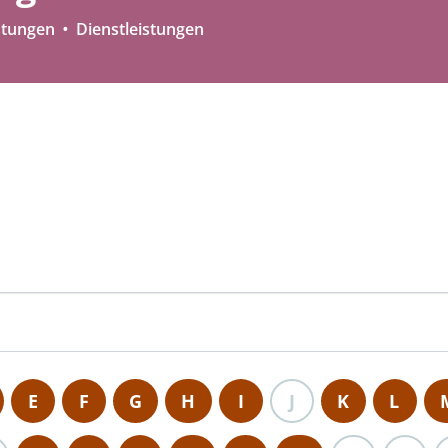
stungen
Dienstleistungen
n
E
F
G
H
I
J
K
L