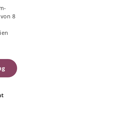
um-
 von 8
ien
ng
ht