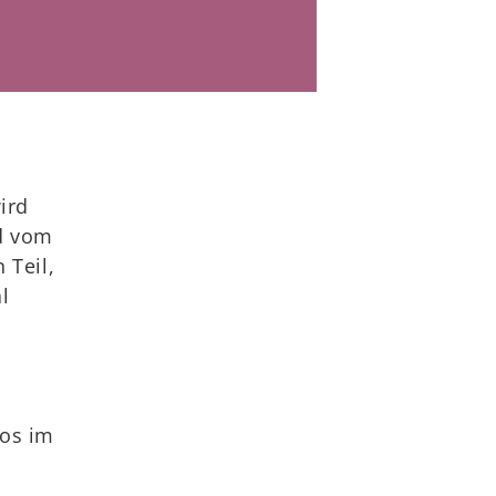
ird
rd vom
 Teil,
l
los im