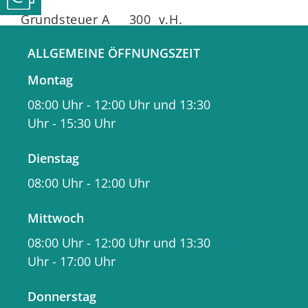
Grundsteuer A 300 v.H.
ALLGEMEINE ÖFFNUNGSZEIT
Grundsteuer B 400 v.H.
Montag
Gewerbesteuer 340 v.H.
08:00 Uhr
-
12:00 Uhr
und
13:30
Uhr
-
15:30 Uhr
auf den jeweiligen Steuermessbetrag.
Dienstag
Städtische
08:00 Uhr
-
12:00 Uhr
Jahresabschlüsse
Mittwoch
08:00 Uhr
-
12:00 Uhr
und
13:30
Die Jahresrechnung bzw. der
Uhr
-
17:00 Uhr
Jahresabschluss ist vereinfacht
ausgedrückt das Gegenstück zum
Donnerstag