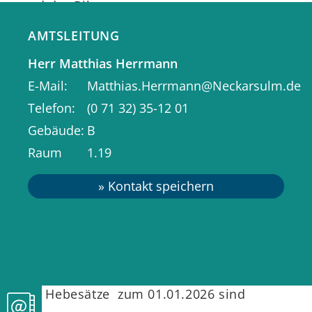
und der Bilanz.
AMTSLEITUNG
Unsere Haushaltsplanberatungen sind
Herr
Matthias
Herrmann
öffentlich. Besuchen Sie doch einmal
E-Mail
Matthias.Herrmann@Neckarsulm.de
eine solche Sitzung des
Telefon
(0
71
32) 35-12
01
Gemeinderates und machen sich ein
Gebäude
B
Bild von der Arbeit.
Raum
1.19
Mit dem städtischen Haushaltsplan
wird die Haushaltssatzung der
Gemeinde jährlich verabschiedet und
die Hebesätze auf die Grund- und
Gewerbesteuer festgesetzt.
Die Hebesätze zum 01.01.2026 sind