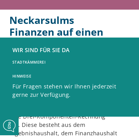
Neckarsulms
Finanzen auf einen
Blick
WIR SIND FÜR SIE DA
STADTKÄMMEREI
Die Grundlage der städtischen
Finanzwirtschaft ist
der aktuelle
HINWEISE
Haushaltsplan
(51,5
MB
)
. Er ist das
Für Fragen stehen wir Ihnen jederzeit
wichtigste Planungsinstrument der
gerne zur Verfügung.
Gemeinde.
Der Haushaltsplan gliedert sich in
eine Drei-Komponenten-Rechnung
auf. Diese besteht aus dem
Ergebnishaushalt, dem Finanzhaushalt