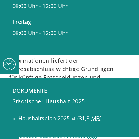
Haushaltsplan. Mithilfe des
08:00 Uhr
-
12:00 Uhr
Jahresabschlusses wird
nachgewiesen, ob die
Freitag
Haushaltswirtschaft gemäß den
08:00 Uhr
-
12:00 Uhr
Vorgaben des Haushaltsplans und
gesetzlichen Vorschriften ausgeführt
worden ist. Durch diese
Informationen liefert der
Jahresabschluss wichtige Grundlagen
für künftige Entscheidungen und
Steuerungsmöglichkeiten.
DOKUMENTE
Städtischer Haushalt 2025
Jahresrechnung 2019 mit Deckblatt und
Inhaltsverzeichnis
(7,3
MB
)
Haushaltsplan 2025
(31,3
MB
)
Jahresrechnung 2020 mit Deckblatt und
Inhaltsverzeichnis
(8,9
MB
)
Jahresabschluss 2021
(23,5
MB
)