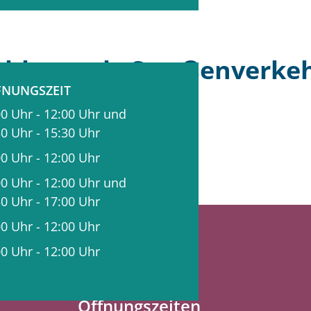
hbarrecht
Straßenverkeh
FNUNGSZEIT
00 Uhr
-
12:00 Uhr
und
30 Uhr
-
15:30 Uhr
00 Uhr
-
12:00 Uhr
00 Uhr
-
12:00 Uhr
und
30 Uhr
-
17:00 Uhr
00 Uhr
-
12:00 Uhr
00 Uhr
-
12:00 Uhr
Bürgerbüro
Öffnungszeiten