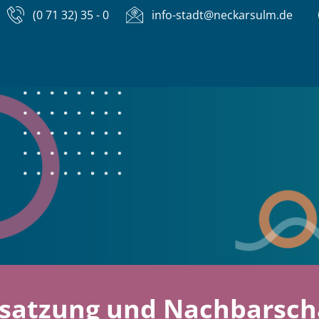
(0 71 32) 35 - 0
info-stadt@neckarsulm.de
atzung und Nachbarscha