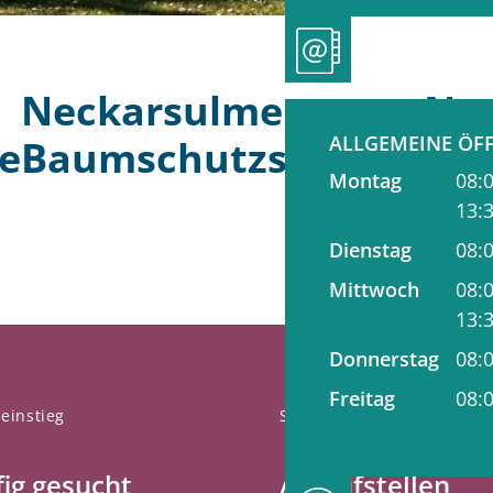
Neckarsulmer
Nac
ALLGEMEINE ÖF
e
Baumschutzsatzung
Montag
08:
13:
Dienstag
08:
Mittwoch
08:
13:
Donnerstag
08:
Freitag
08:
einstieg
So finden Sie uns
ig gesucht
Anlaufstellen