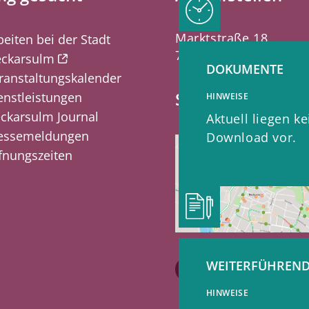
Marktstraße 18
beiten bei der Stadt
74172 Neckarsulm
ckarsulm
DOKUMENTE
ranstaltungskalender
Stadtplan
enstleistungen
HINWEISE
ckarsulm Journal
Aktuell liegen 
essemeldungen
Download vor.
fnungszeiten
WEITERFÜHREND
Kontaktformula
HINWEISE