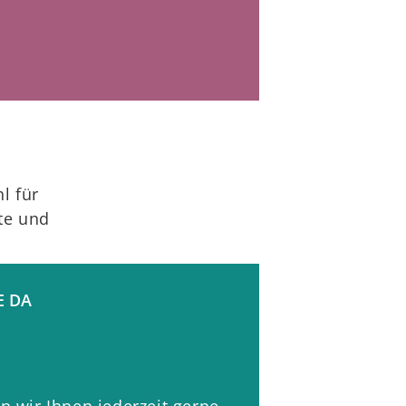
l für
te und
E DA
 soll.
n wir Ihnen jederzeit gerne