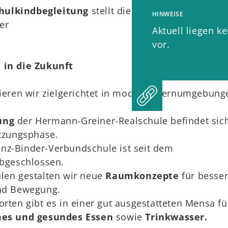
ulkindbegleitung
stellt die Betreuung vor und 
HINWEISE
er
Aktuell liegen k
vor.
 in die Zukunft
tieren wir zielgerichtet in moderne Lernumgebung
ung
der Hermann-Greiner-Realschule befindet sic
tzungsphase.
nz-Binder-Verbundschule ist seit dem
bgeschlossen.
len gestalten wir neue
Raumkonzepte
für besse
nd Bewegung.
rten gibt es in einer gut ausgestatteten Mensa fü
es und gesundes Essen
sowie
Trinkwasser.