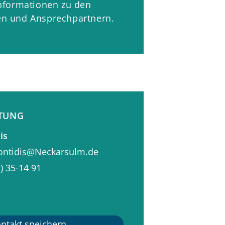
Informationen zu den
en und Ansprechpartnern.
ITUNG
is
Kontidis@Neckarsulm.de
) 35-14
91
er