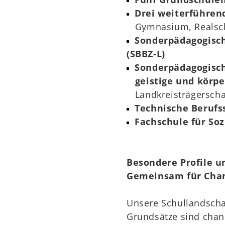
Drei weiterführend
Gymnasium, Realsch
Sonderpädagogisch
(SBBZ‑L)
Sonderpädagogisch
geistige und körper
Landkreisträgerscha
Technische Berufss
Fachschule für Soz
Besondere Profile u
Gemeinsam für Cha
Unsere Schullandschaf
Grundsätze sind chanc