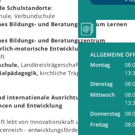
e Schulstandorte
:
ule, Verbundschule
es Bildungs- und Beratungszentrum
Lernen
es Bildungs- und Beratungszentrum
lich-motorische Entwicklung (SBBZ‑G),
ALLGEMEINE ÖF
ft
Montag
08:
chule,
Landkreisträgerschaft
13:
ialpädagogik,
kirchliche Trägerschaft
Dienstag
08:
Mittwoch
08:
nd internationale Ausrichtung |
13:
ncen und Entwicklung
Donnerstag
08:
t lebt von Innovationskraft und Vielfalt I unsere
Freitag
08:
enreich - entwicklungsfördernd - vernetzt -