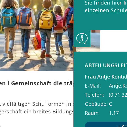
Sie finden hier 
einzelnen Schul
ABTEILUNGSLE
Frau
Antje
Kontid
n I Gemeinschaft die trägt
E-Mail
Antje.
Telefon
(0
71
32
Gebäude
C
vielfältigen Schulformen in städtischer, kirchlich
gerschaft ein breites Bildungsnetz:
Raum
1.17
n