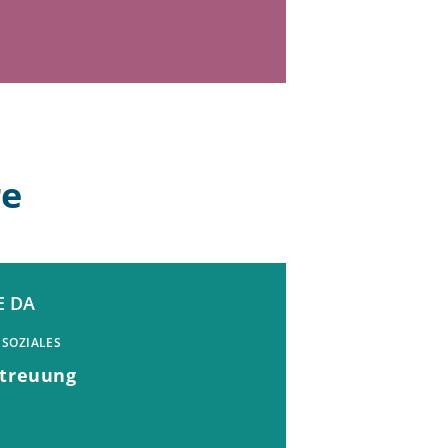
re
E DA
 SOZIALES
etreuung