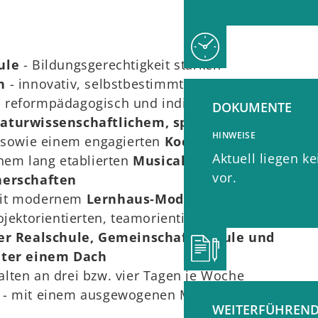
ule
- Bildungsgerechtigkeit stärken
ch
- innovativ, selbstbestimmt und vernetzt
- reformpädagogisch und individuell
DOKUMENTE
aturwissenschaftlichem, sprachlichem und
HINWEISE
l
sowie einem engagierten
Kochverein
Aktuell liegen 
inem lang etablierten
Musical‑Profil, einer IT‑Kla
vor.
erschaften
it modernem
Lernhaus‑Modell
: flexibel eingeric
ektorientierten, teamorientierten Arbeitsformen
er Realschule, Gemeinschaftsschule und
ter einem Dach
alten an drei bzw. vier Tagen je Woche
- mit einem ausgewogenen Mix aus Lernen, Bew
WEITERFÜHREND