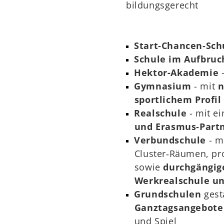
bildungsgerecht
Start‑Chancen‑Sch
Schule im Aufbru
Hektor-Akademie
Gymnasium
- mit
n
sportlichem Profi
Realschule
- mit e
und Erasmus‑Partn
Verbundschule
- m
Cluster‑Räumen, proj
sowie
durchgängig
Werkrealschule
un
Grundschulen
gest
Ganztagsangebote
und Spiel