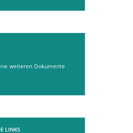
keine weiteren Dokumente
sse
hteten
egung
E LINKS