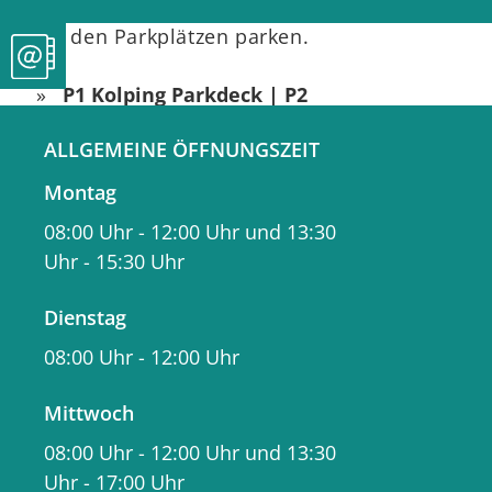
sowie sonntags können Sie kostenlos
auf den Parkplätzen parken.
P1 Kolping Parkdeck | P2
Tiefgarage Rathaus | P3 Tiefgarage
ALLGEMEINE ÖFFNUNGSZEIT
Klostergraben | P5 Deutsches
Zweiradmuseum | P7 Tiefgarage
Montag
Nestor/Stadtmauer | P9
08:00 Uhr
-
12:00 Uhr
und
13:30
Weingärtnergenossenschaft:
1. Stunde gratis
Uhr
-
15:30 Uhr
2. Stunde nur 1 Euro
Dienstag
ab der 3. Stunde 2 Euro pro
Stunde
08:00 Uhr
-
12:00 Uhr
Tageshöchstsatz 8 Euro
Mittwoch
P6 Parkhaus Seestraße/Ballei:
08:00 Uhr
-
12:00 Uhr
und
13:30
1. und 2. Stunde gratis
Uhr
-
17:00 Uhr
3. Stunde nur 1 Euro