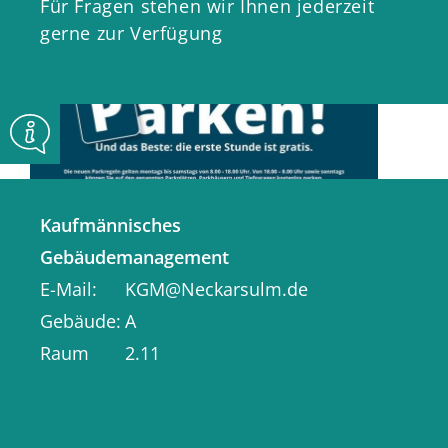
Für Fragen stehen wir Ihnen jederzeit
gerne zur Verfügung
Kaufmännisches
Gebäudemanagement
E-Mail
KGM@Neckarsulm.de
Gebäude
A
Seit dem 01. März 2022 gelten in der
Raum
2.11
Neckarsulmer City montags bis
samstags von 8.00 - 18.00 Uhr neue
Parkregeln. Von 18.00 - 08.00 Uhr