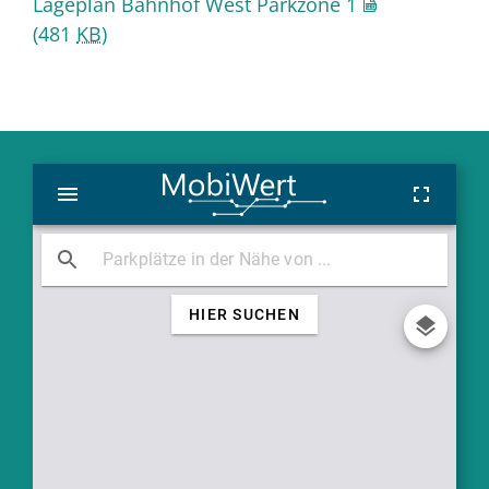
Lageplan Bahnhof West Parkzone 1
(481
KB
)