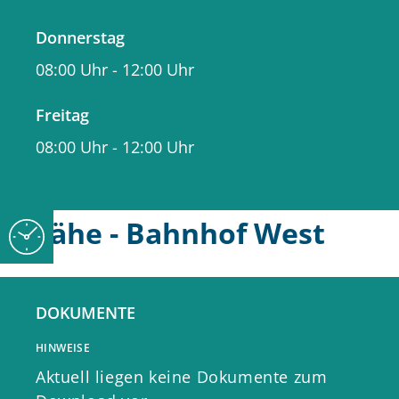
ab der 4. Stunde 2 Euro pro
Donnerstag
Stunde
08:00 Uhr
-
12:00 Uhr
Tageshöchstsatz 8 Euro
Gesamtübersicht Parken in Neckarsulm
Freitag
(1,5
MB
)
08:00 Uhr
-
12:00 Uhr
Parken in Innenstadt
Nähe - Bahnhof West
Zudem haben Sie die Möglichkeit die
DOKUMENTE
gebührenpflichtigen
Park & Ride
Stellplätze am "Bahnhof West"
wie
HINWEISE
folgt zu nutzen:
Aktuell liegen keine Dokumente zum