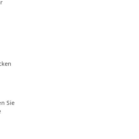
r
icken
en Sie
e