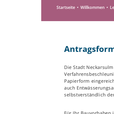
Startseite
Willkommen
L
Antragsfor
Die Stadt Neckarsulm
Verfahrensbeschleun
Papierform eingereic
auch Entwässerungsant
selbstverständlich d
Für Ihr Bauvorhaben i