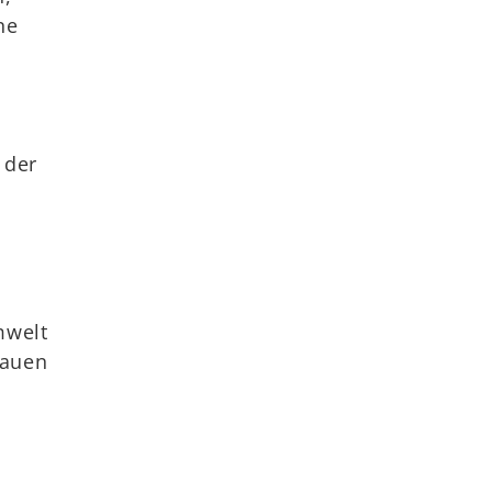
ne
 der
mwelt
Bauen