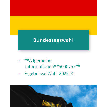
Bundestagswahl
**Allgemeine
Informationen**5000757**
Ergebnisse Wahl 2025