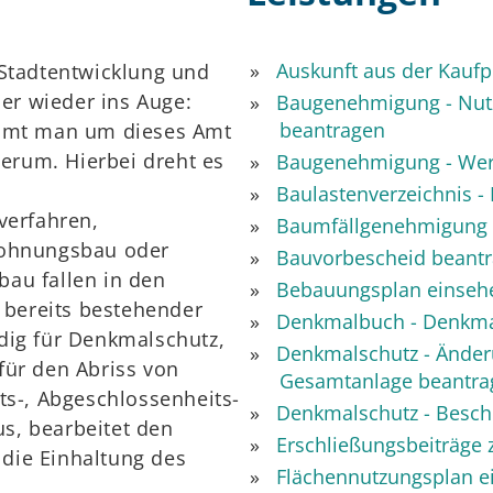
Auskunft aus der Kauf
Stadtentwicklung und
er wieder ins Auge:
Baugenehmigung - Nutz
beantragen
ommt man um dieses Amt
herum. Hierbei dreht es
Baugenehmigung - Wer
Baulastenverzeichnis -
verfahren,
Baumfällgenehmigung 
Wohnungsbau oder
Bauvorbescheid beant
au fallen in den
Bebauungsplan einseh
 bereits bestehender
Denkmalbuch - Denkm
dig für Denkmalschutz,
Denkmalschutz - Änder
ür den Abriss von
Gesamtanlage beantra
ts-, Abgeschlossenheits-
Denkmalschutz - Besche
, bearbeitet den
Erschließungsbeiträge 
 die Einhaltung des
Flächennutzungsplan e