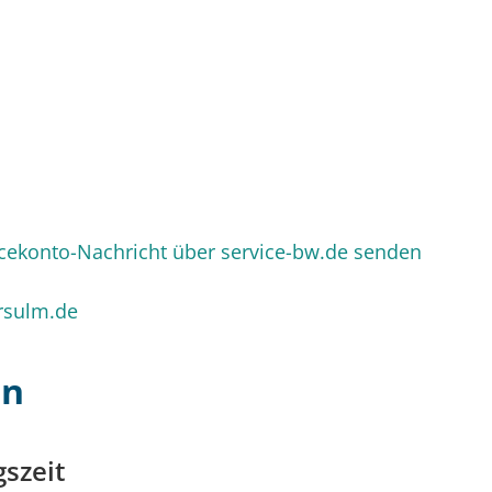
icekonto-Nachricht über service-bw.de senden
rsulm.de
en
szeit