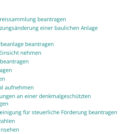
preissammlung beantragen
ungsänderung einer baulichen Anlage
beanlage beantragen
 Einsicht nehmen
beantragen
ragen
en
al aufnehmen
ungen an einer denkmalgeschützten
gen
inigung für steuerliche Förderung beantragen
zahlen
insehen