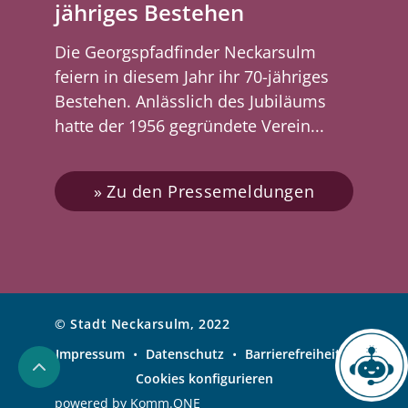
jähriges Bestehen
Die Georgspfadfinder Neckarsulm
feiern in diesem Jahr ihr 70-jähriges
Bestehen. Anlässlich des Jubiläums
hatte der 1956 gegründete Verein...
Zu den Pressemeldungen
© Stadt Neckarsulm, 2022
Impressum
•
Datenschutz
•
Barrierefreiheit
•
Chatbot
Cookies konfigurieren
powered by
Komm.ONE