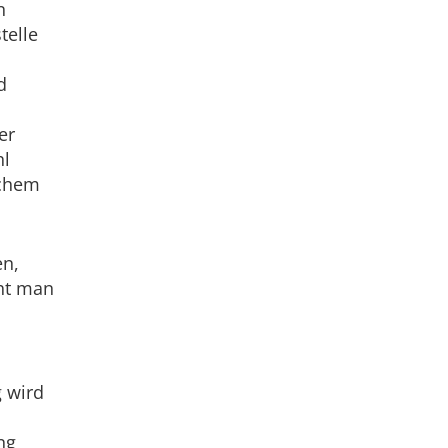
n
telle
d
er
hl
lchem
en,
ht man
g wird
ng