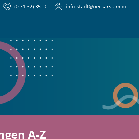
(0 71 32) 35 - 0
info-stadt@neckarsulm.de
ngen A-Z