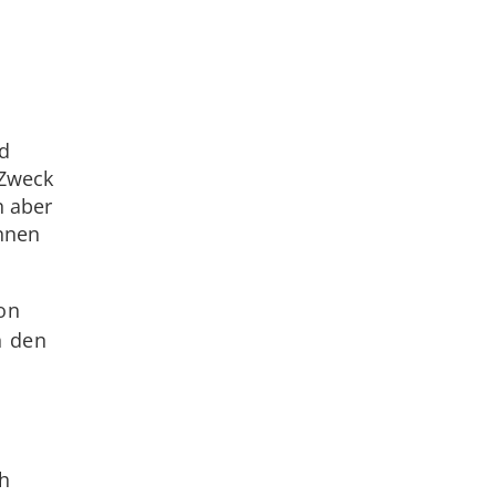
nd
 Zweck
h aber
nnen
ion
n den
h