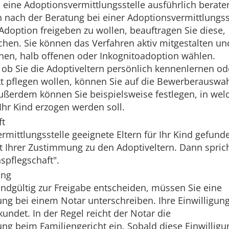
eine Adoptionsvermittlungsstelle ausführlich berate
ch nach der Beratung bei einer Adoptionsvermittlungss
r Adoption freigeben zu wollen, beauftragen Sie diese,
chen. Sie können das Verfahren aktiv mitgestalten un
enen, halb offenen oder Inkognitoadoption wählen.
ob Sie die Adoptiveltern persönlich kennenlernen od
kt pflegen wollen, können Sie auf die Bewerberauswa
ußerdem können Sie beispielsweise festlegen, in we
Ihr Kind erzogen werden soll.
ft
rmittlungsstelle geeignete Eltern für Ihr Kind gefund
 Ihrer Zustimmung zu den Adoptiveltern. Dann spric
spflegschaft".
ung
endgültig zur Freigabe entscheiden, müssen Sie eine
ung bei einem Notar unterschreiben. Ihre Einwilligun
kundet. In der Regel reicht der Notar die
ung beim Familiengericht ein. Sobald diese Einwilligu