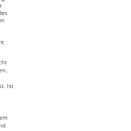
r
des
en
ht
cht
en,
t. Ist
dem
ind