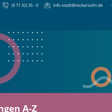
(0 71 32) 35 - 0
info-stadt@neckarsulm.de
ngen A-Z