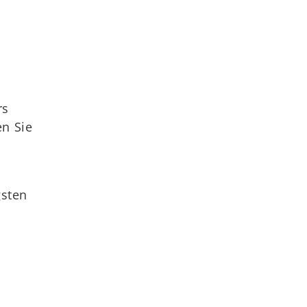
rs
en Sie
gsten