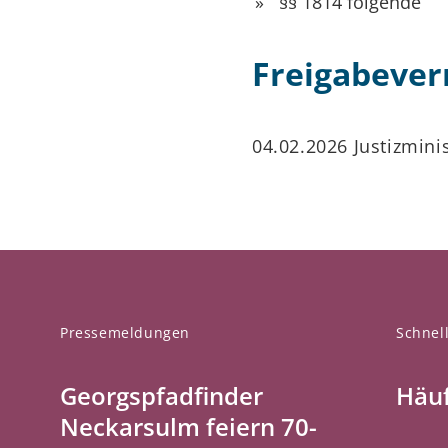
§§ 1814 folgende
Freigabeve
04.02.2026 Justizmin
Pressemeldungen
Schnell
Georgspfadfinder
Häuf
Neckarsulm feiern 70-