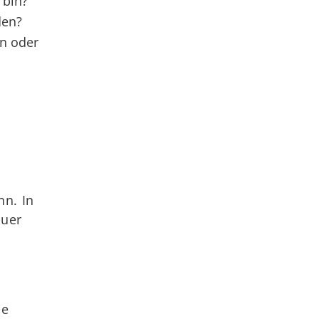
 bin?
den?
in oder
nn. In
euer
ne