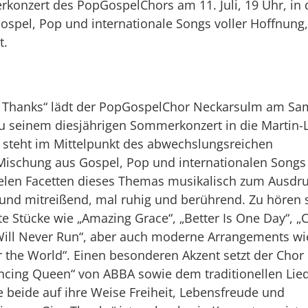
konzert des PopGospelChors am 11. Juli, 19 Uhr, in 
Gospel, Pop und internationale Songs voller Hoffnung,
t.
 Thanks“ lädt der PopGospelChor Neckarsulm am Sa
 zu seinem diesjährigen Sommerkonzert in die Martin-
t steht im Mittelpunkt des abwechslungsreichen
Mischung aus Gospel, Pop und internationalen Songs
ielen Facetten dieses Themas musikalisch zum Ausdr
l und mitreißend, mal ruhig und berührend. Zu hören 
 Stücke wie „Amazing Grace“, „Better Is One Day“, „
Will Never Run“, aber auch moderne Arrangements wi
r the World“. Einen besonderen Akzent setzt der Chor
ncing Queen“ von ABBA sowie dem traditionellen Lied
e beide auf ihre Weise Freiheit, Lebensfreude und