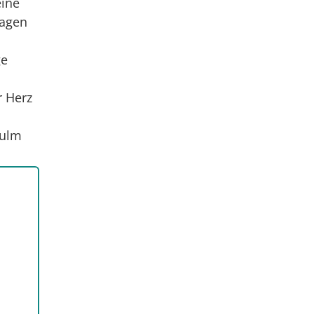
eine
ragen
ge
r Herz
sulm