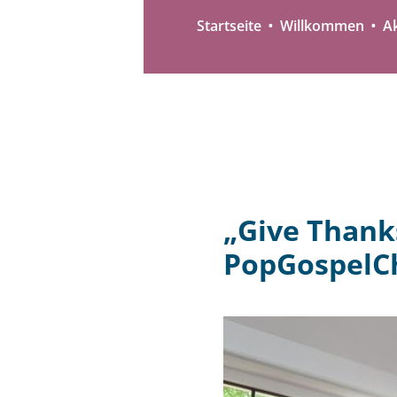
Startseite
Willkommen
Ak
„Give Thank
PopGospelC