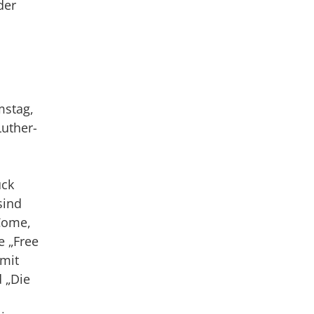
der
mstag,
Luther-
uck
sind
Come,
e „Free
 mit
 „Die