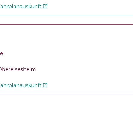
Fahrplanauskunft
de
Obereisesheim
Fahrplanauskunft