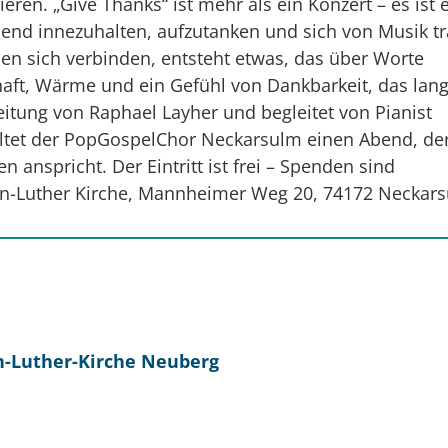
ren. „Give Thanks“ ist mehr als ein Konzert – es ist 
bend innezuhalten, aufzutanken und sich von Musik t
n sich verbinden, entsteht etwas, das über Worte
aft, Wärme und ein Gefühl von Dankbarkeit, das lan
eitung von Raphael Layher und begleitet von Pianist
altet der PopGospelChor Neckarsulm einen Abend, de
 anspricht. Der Eintritt ist frei – Spenden sind
in-Luther Kirche, Mannheimer Weg 20, 74172 Neckar
n-Luther-Kirche
Neuberg