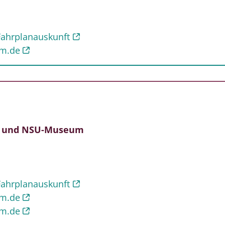
Fahrplanauskunft
m.de
- und NSU-Museum
Fahrplanauskunft
m.de
m.de