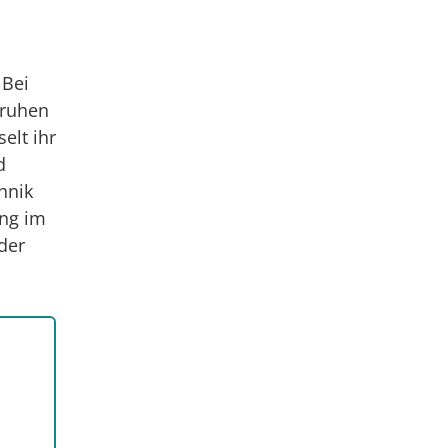
 Bei
Truhen
elt ihr
d
hnik
ung im
der