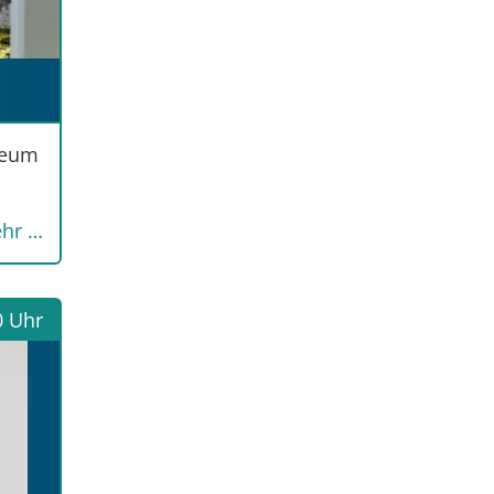
seum
hr …
0 Uhr