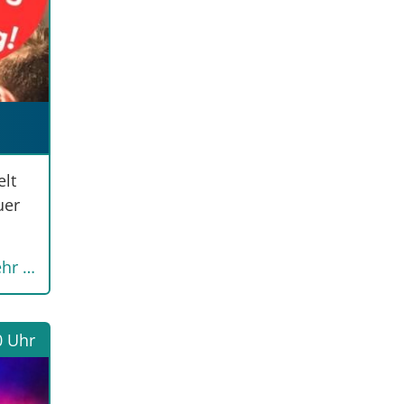
elt
uer
hr …
0 Uhr