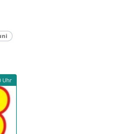
uni
0 Uhr