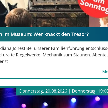
 im Museum: Wer knackt den Tresor?
ndiana Jones! Bei unserer Familienführung entschlüss
nd uralte Riegelwerke. Mechanik zum Staunen. Abente
renzt
Me
Donnerstag, 20.08.2026 |
Donnerstag, 19:0