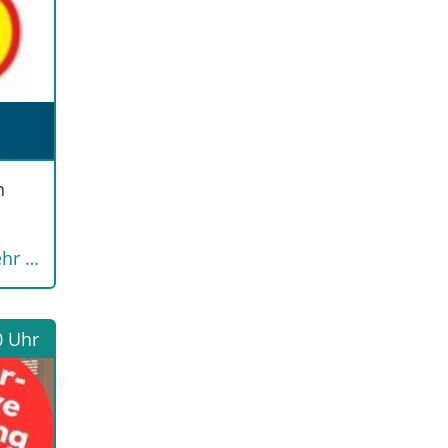
n
hr …
0 Uhr