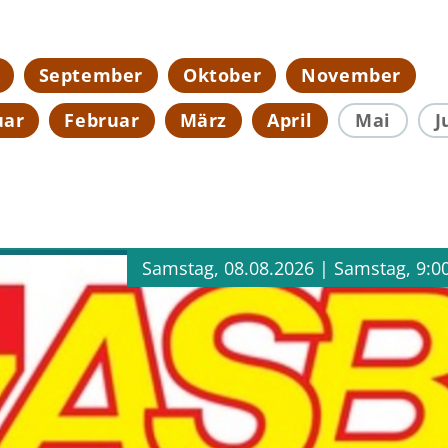
September
Oktober
November
uar
Februar
März
April
Mai
J
Samstag, 08.08.2026 |
Samstag, 9:0