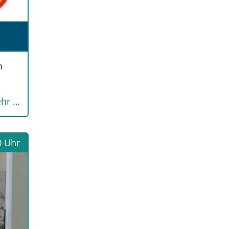
n
hr …
0 Uhr