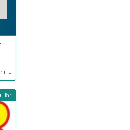
n
hr …
0 Uhr